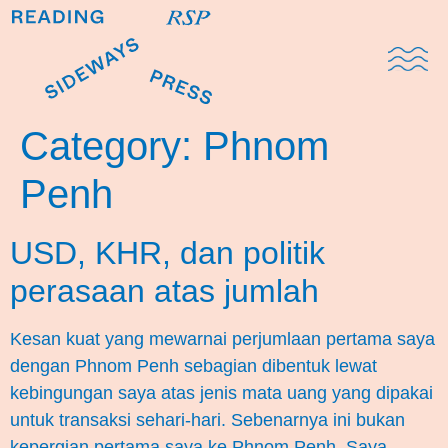
Domestic Note
Sports Cul
The Pres
Category:
Phnom
Penh
USD, KHR, dan politik
perasaan atas jumlah
Kesan kuat yang mewarnai perjumlaan pertama saya
dengan Phnom Penh sebagian dibentuk lewat
kebingungan saya atas jenis mata uang yang dipakai
untuk transaksi sehari-hari. Sebenarnya ini bukan
kepergian pertama saya ke Phnom Penh. Saya