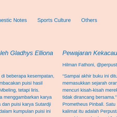
estic Notes
Sports Culture
Others
leh Gladhys Elliona
Pewajaran Kekacau
Hilman Fathoni, @perpus
a di beberapa kesempatan,
“Sampai akhir buku ini dit
mbacakan puisi hasil
memasukkan sejarah orang
eling, tetapi liris.
mencuri kisah-kisah mer
tra menggambarkan karya
tidak dirancang bersama.”
s dan puisi karya Sutardji
Prometheus Pinball. Satu
 dalam kumpulan puisi ini
kalimat itu adalah Perpust